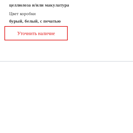
целлюлоза и/или макулатура
Цвет коробки
бурый, белый, с печатью
Уточнить наличие
© Copyright 2019 Nikapack. All Rights Reserved. Не является офертой по 435 ГК
РФ.