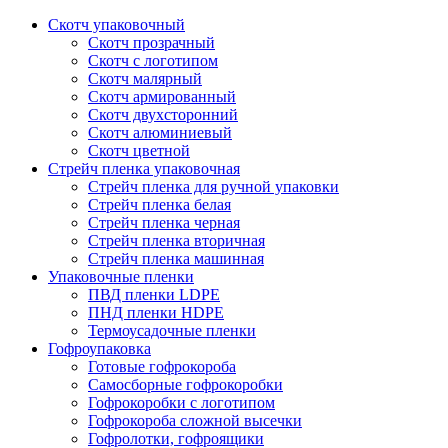
Скотч упаковочный
Скотч прозрачный
Скотч с логотипом
Скотч малярный
Скотч армированный
Скотч двухсторонний
Скотч алюминиевый
Скотч цветной
Стрейч пленка упаковочная
Стрейч пленка для ручной упаковки
Cтрейч пленка белая
Стрейч пленка черная
Стрейч пленка вторичная
Стрейч пленка машинная
Упаковочные пленки
ПВД пленки LDPE
ПНД пленки HDPE
Термоусадочные пленки
Гофроупаковка
Готовые гофрокороба
Самосборные гофрокоробки
Гофрокоробки с логотипом
Гофрокороба сложной высечки
Гофролотки, гофроящики